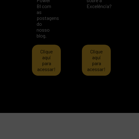
Power
sobre a
BI com
Excelência?
as
postagens
do
nosso
blog.
Clique
Clique
aqui
aqui
para
para
acessar!
acessar!