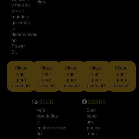
eles.
e mostre
para o
mundo o
que você
já
desenvolveu
no
Power
Bi.
Clique
Clique
Clique
Clique
Clique
aqui
aqui
aqui
aqui
aqui
para
para
para
para
para
acessar!
acessar!
acessar!
acessar!
acessar!
BLOG
SOBRE
Veja
Quer
novidades
saber
e
um
ensinamentos
pouco
do
mais